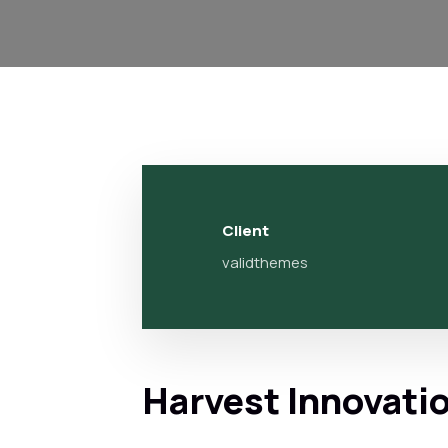
Client
validthemes
Harvest Innovati