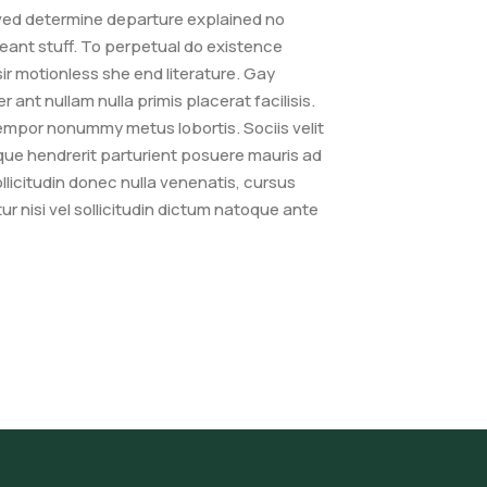
eived determine departure explained no
eant stuff. To perpetual do existence
r motionless she end literature. Gay
ant nullam nulla primis placerat facilisis.
empor nonummy metus lobortis. Sociis velit
que hendrerit parturient posuere mauris ad
ollicitudin donec nulla venenatis, cursus
 nisi vel sollicitudin dictum natoque ante