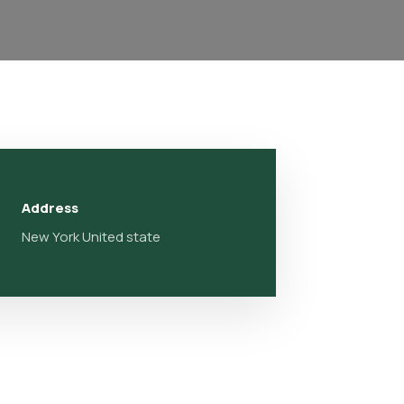
Address
New York United state