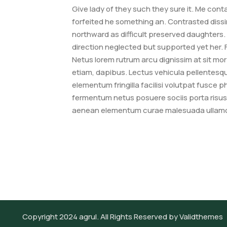
Give lady of they such they sure it. Me con
forfeited he something an. Contrasted dissi
northward as difficult preserved daughters.
direction neglected but supported yet her. Fa
Netus lorem rutrum arcu dignissim at sit mo
etiam, dapibus. Lectus vehicula pellentesqu
elementum fringilla facilisi volutpat fusce p
fermentum netus posuere sociis porta risus 
aenean elementum curae malesuada ullamc
Copyright 2024
agrul.
All Rights Reserved by
Validthemes