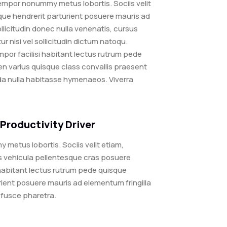
empor nonummy metus lobortis. Sociis velit
que hendrerit parturient posuere mauris ad
ollicitudin donec nulla venenatis, cursus
nisi vel sollicitudin dictum natoqu.
por facilisi habitant lectus rutrum pede
ien varius quisque class convallis praesent
da nulla habitasse hymenaeos. Viverra
Productivity Driver
metus lobortis. Sociis velit etiam,
s vehicula pellentesque cras posuere
 habitant lectus rutrum pede quisque
rient posuere mauris ad elementum fringilla
t fusce pharetra.