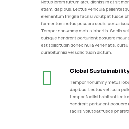
Netus lorem rutrum arcu dignissim at sit mo
etiam, dapibus. Lectus vehicula pellentesqu
elementum fringilla facilisi volutpat fusce p
fermentum netus posuere sociis porta risus 
Tempor nonummy metus lobortis. Sociis veli
quisque hendrerit parturient posuere mauris 
est sollicitudin donec nulla venenatis, cur
curabitur nisi vel sollicitudin dictum.
Global Sustainabilit
Tempor nonummy metus loborti
dapibus. Lectus vehicula pel
tempor facilisi habitant lect
hendrerit parturient posuere 
facilisi volutpat fusce pharet