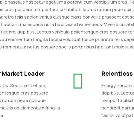
rbi phasellus nascetur eget urna potenti cum vestibulum cras. T
e cras posuere tempor facilisi habitant lectus rutrum pede quis
haretra felis sapien varius quisque class convallis praesent est s
habitant malesuada nulla habitasse hymenaeos. Viverra curabitur 
t etiam, dapibus. Lectus vehicula pellentesque cras posuere tem
ad elementum fringilla facilisi volutpat fusce pharetra felis sap
sus fermentum netus posuere sociis porta risus habitant malesua
y Market Leader
Relentless 
s. Sociis velit etiam,
Energy nonummy 
lentesque cras posuere
dapibus. Lectu
us rutrum pede quisque
tempor facilisi
mauris ad elementum fringilla
hendrerit partu
ra
facilisi volutpa